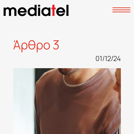
Ά
ρ
θ
ρ
ο
3
01/12/24