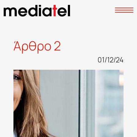
Ά
ρ
θ
ρ
ο
2
01/12/24