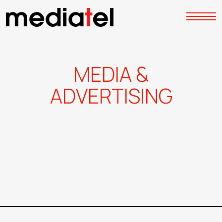
M
E
D
I
A
&
A
D
V
E
R
T
I
S
I
N
G