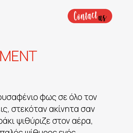
ΕΠΙΚΟΙΝΩΝΙΑ
M
E
N
T
χρυσαφένιο φως σε όλο τον
ις, στεκόταν ακίνητα σαν
άκι ψιθύριζε στον αέρα,
απαλός ψίθυρος ενός