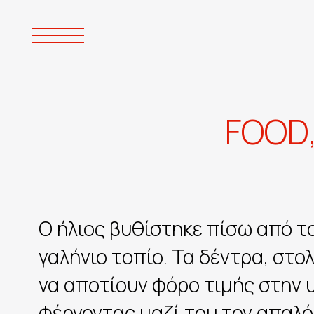
F
O
O
D
Ο ήλιος βυθίστηκε πίσω από τ
γαλήνιο τοπίο. Τα δέντρα, στ
να αποτίουν φόρο τιμής στην 
φέρνοντας μαζί του τον απαλό