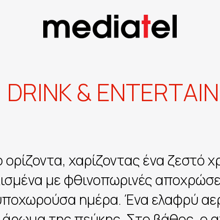
,
D
R
I
N
K
&
E
N
T
E
R
T
A
I
N
ο ορίζοντα, χαρίζοντας ένα ζεστό 
ολισμένα με φθινοπωρινές αποχρώσε
υποχωρούσα ημέρα. Ένα ελαφρύ αερ
 άρωμα της πεύκης. Στο βάθος, ο 