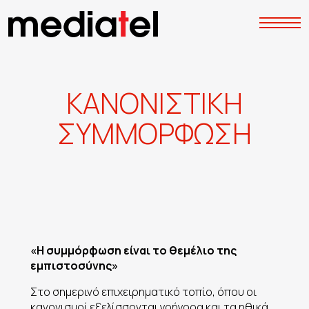
Κ
Α
Ν
Ο
Ν
Ι
Σ
Τ
Ι
Κ
Η
Σ
Υ
Μ
Μ
Ο
Ρ
Φ
Ω
Σ
Η
«Η συμμόρφωση είναι το θεμέλιο της
εμπιστοσύνης»
Στο σημερινό επιχειρηματικό τοπίο, όπου οι
κανονισμοί εξελίσσονται γρήγορα και τα ηθικά