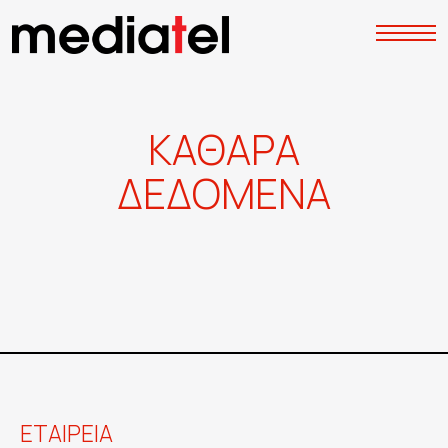
Κ
Α
Θ
Α
Ρ
Ά
Δ
Ε
Δ
Ο
Μ
Έ
Ν
Α
ΕΤΑΙΡΕΙΑ